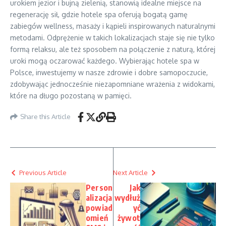
urokiem jezior i bujną zielenią, stanowią idealne miejsce na
regenerację sił, gdzie hotele spa oferują bogatą gamę
zabiegów wellness, masaży i kąpieli inspirowanych naturalnymi
metodami. Odprężenie w takich lokalizacjach staje się nie tylko
formą relaksu, ale też sposobem na połączenie z naturą, której
uroki mogą oczarować każdego. Wybierając hotele spa w
Polsce, inwestujemy w nasze zdrowie i dobre samopoczucie,
zdobywając jednocześnie niezapomniane wrażenia z widokami,
które na długo pozostaną w pamięci.
Share this Article
Previous Article
Next Article
Person
Jak
alizacja
wydłuż
powiad
yć
omień
żywot