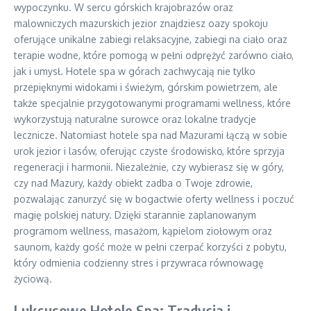
wypoczynku. W sercu górskich krajobrazów oraz
malowniczych mazurskich jezior znajdziesz oazy spokoju
oferujące unikalne zabiegi relaksacyjne, zabiegi na ciało oraz
terapie wodne, które pomogą w pełni odprężyć zarówno ciało,
jak i umysł. Hotele spa w górach zachwycają nie tylko
przepięknymi widokami i świeżym, górskim powietrzem, ale
także specjalnie przygotowanymi programami wellness, które
wykorzystują naturalne surowce oraz lokalne tradycje
lecznicze. Natomiast hotele spa nad Mazurami łączą w sobie
urok jezior i lasów, oferując czyste środowisko, które sprzyja
regeneracji i harmonii. Niezależnie, czy wybierasz się w góry,
czy nad Mazury, każdy obiekt zadba o Twoje zdrowie,
pozwalając zanurzyć się w bogactwie oferty wellness i poczuć
magię polskiej natury. Dzięki starannie zaplanowanym
programom wellness, masażom, kąpielom ziołowym oraz
saunom, każdy gość może w pełni czerpać korzyści z pobytu,
który odmienia codzienny stres i przywraca równowagę
życiową.
Luksusowe Hotele Spa: Tradycja i