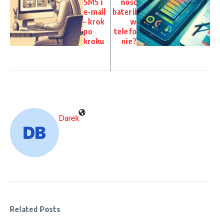
SMS i
ność
e-mail
baterii
– krok
w
po
telefo
kroku
nie?
Darek
Related Posts