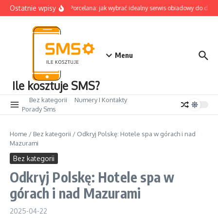
Przejdź do treści
Ostatnie wpisy
Porcelana: jak wybrać idealny serwis obiadowy do domu
Menu
Ile kosztuje SMS?
Bez kategorii
Numery I Kontakty
Porady Sms
Home
/
Bez kategorii
/
Odkryj Polskę: Hotele spa w górach i nad
Mazurami
Bez kategorii
Odkryj Polskę: Hotele spa w
górach i nad Mazurami
2025-04-22