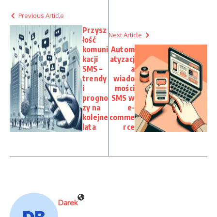
Previous Article
Przysz
Next Article
łość
komuni
Autom
kacji
atyzacj
SMS –
a
trendy
wiado
i
mości
progno
SMS w
zy na
e-
kolejne
comme
lata
rce
Darek