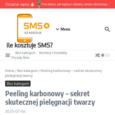
Przejdź do treści
Ostatnie wpisy
Porcelana: jak wybrać idealny serwis obiadowy do 
Menu
Ile kosztuje SMS?
Bez kategorii
Numery I Kontakty
Porady Sms
Home
/
Bez kategorii
/
Peeling karbonowy – sekret skutecznej
pielęgnacji twarzy
Bez kategorii
Peeling karbonowy – sekret
skutecznej pielęgnacji twarzy
2025-07-06