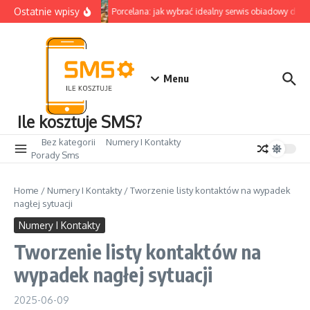
Przejdź do treści
Ostatnie wpisy
Porcelana: jak wybrać idealny serwis obiadowy do d
Menu
Ile kosztuje SMS?
Bez kategorii
Numery I Kontakty
Porady Sms
Home
/
Numery I Kontakty
/
Tworzenie listy kontaktów na wypadek
nagłej sytuacji
Numery I Kontakty
Tworzenie listy kontaktów na
wypadek nagłej sytuacji
2025-06-09