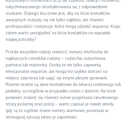
kryzysowych momentach liczy się szybkość reakcji i możliwość
natychmiastowego skontaktowania się z odpowiednimi
osobami. Dlatego kluczowe jest, aby na liście kontaktów
awaryjnych znalazły się nie tylko najbliżsi, ale również
profesjonaliści i instytucje, które mogą udzielić wsparcia. Kogo
zatem warto uwzględnić na liście kontaktów na wypadek
nagłej potrzeby?
Przede wszystkim należy umieścić numery telefonów do
najbliższych członków rodziny – rodziców, rodzeństwa,
partnera lub małżonka. Osoby te nie tylko zapewnią
emocjonalne wsparcie, ale mogą też szybko dotrzeć na
miejsce zdarzenia lub zająć się innymi pilnymi sprawami.
Równie istotne są dane kontaktowe do lekarza rodzinnego lub
pediatry, szczególnie w przypadku rodzin z dziećmi. Na liście
powinien znaleźć się również numer pogotowia ratunkowego,
straży pożarnej oraz policji – warto zapisać je nawet wtedy,
gdy są to ogólnie znane numery alarmowe, ponieważ w
stresującej sytuacji łatwo je zapomnieć.